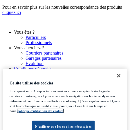
Aller
Pour en savoir plus sur les nouvelles correspondance des produits
au
cliquez ici
contenu
Vous êtes ?
Particuliers
Professionnels
Vous cherchez ?
Courtiers partenaires
Garages partenaires
Évolution
Conditions générales
À propos
Ce site utilise des cookies
En cliquant sur « Accepter tous les cookies », vous acceptez le stockage de
cookies sur votre appareil pour améliorer la navigation sur le site, analyser son
Vous êtes ?
utilisation et contribuer à nos efforts de marketing. Qu'est-ce qu'un cookie ? Quels
Particuliers
sont les cookies que nous utilisons et pourquoi ? Lisez tout sur le sujet en
Professionnels
nous
politique d'utilisation des cookies
Vous cherchez ?
Courtiers partenaires
Garages partenaires
N'utiliser que les cookies nécessaires