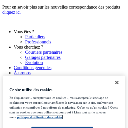
Aller
Pour en savoir plus sur les nouvelles correspondance des produits
au
cliquez ici
contenu
Vous êtes ?
Particuliers
Professionnels
Vous cherchez ?
Courtiers partenaires
Garages partenaires
Évolution
Conditions générales
À propos
Ce site utilise des cookies
Vous êtes ?
En cliquant sur « Accepter tous les cookies », vous acceptez le stockage de
cookies sur votre appareil pour améliorer la navigation sur le site, analyser son
Particuliers
utilisation et contribuer à nos efforts de marketing. Qu'est-ce qu'un cookie ? Quels
Professionnels
sont les cookies que nous utilisons et pourquoi ? Lisez tout sur le sujet en
Vous cherchez ?
nous
politique d'utilisation des cookies
Courtiers partenaires
Garages partenaires