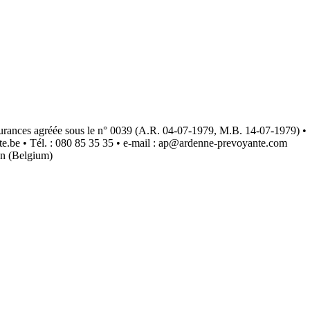
ances agréée sous le n° 0039 (A.R. 04-07-1979, M.B. 14-07-1979) • 
.be • Tél. : 080 85 35 35 • e-mail : ap@ardenne-prevoyante.com
en (Belgium)