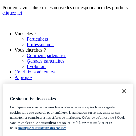
Aller
Pour en savoir plus sur les nouvelles correspondance des produits
au
cliquez ici
contenu
Vous êtes ?
Particuliers
Professionnels
Vous cherchez ?
Courtiers partenaires
Garages partenaires
Évolution
Conditions générales
À propos
Ce site utilise des cookies
Vous êtes ?
En cliquant sur « Accepter tous les cookies », vous acceptez le stockage de
Particuliers
cookies sur votre appareil pour améliorer la navigation sur le site, analyser son
Professionnels
utilisation et contribuer à nos efforts de marketing. Qu'est-ce qu'un cookie ? Quels
Vous cherchez ?
sont les cookies que nous utilisons et pourquoi ? Lisez tout sur le sujet en
Courtiers partenaires
nous
politique d'utilisation des cookies
Garages partenaires