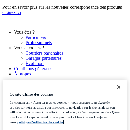
Aller
Pour en savoir plus sur les nouvelles correspondance des produits
au
cliquez ici
contenu
Vous êtes ?
Particuliers
Professionnels
Vous cherchez ?
Courtiers partenaires
Garages partenaires
Évolution
Conditions générales
À propos
Ce site utilise des cookies
Vous êtes ?
En cliquant sur « Accepter tous les cookies », vous acceptez le stockage de
Particuliers
cookies sur votre appareil pour améliorer la navigation sur le site, analyser son
Professionnels
utilisation et contribuer à nos efforts de marketing. Qu'est-ce qu'un cookie ? Quels
Vous cherchez ?
sont les cookies que nous utilisons et pourquoi ? Lisez tout sur le sujet en
Courtiers partenaires
nous
politique d'utilisation des cookies
Garages partenaires