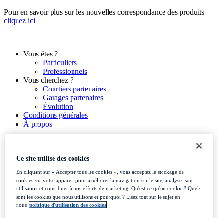
Aller
Pour en savoir plus sur les nouvelles correspondance des produits
au
cliquez ici
contenu
Vous êtes ?
Particuliers
Professionnels
Vous cherchez ?
Courtiers partenaires
Garages partenaires
Évolution
Conditions générales
À propos
Ce site utilise des cookies
Vous êtes ?
En cliquant sur « Accepter tous les cookies », vous acceptez le stockage de
Particuliers
cookies sur votre appareil pour améliorer la navigation sur le site, analyser son
Professionnels
utilisation et contribuer à nos efforts de marketing. Qu'est-ce qu'un cookie ? Quels
Vous cherchez ?
sont les cookies que nous utilisons et pourquoi ? Lisez tout sur le sujet en
Courtiers partenaires
nous
politique d'utilisation des cookies
Garages partenaires