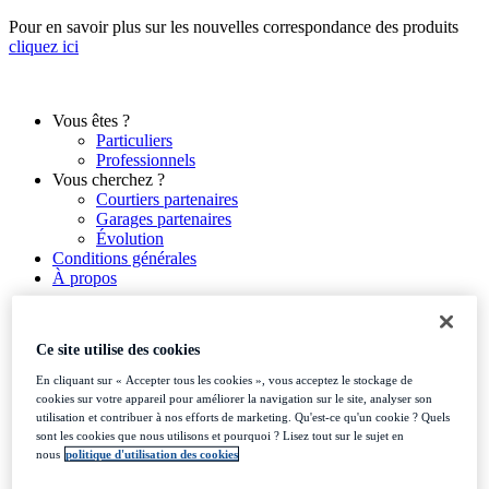
Aller
Pour en savoir plus sur les nouvelles correspondance des produits
au
cliquez ici
contenu
Vous êtes ?
Particuliers
Professionnels
Vous cherchez ?
Courtiers partenaires
Garages partenaires
Évolution
Conditions générales
À propos
Ce site utilise des cookies
Vous êtes ?
En cliquant sur « Accepter tous les cookies », vous acceptez le stockage de
Particuliers
cookies sur votre appareil pour améliorer la navigation sur le site, analyser son
Professionnels
utilisation et contribuer à nos efforts de marketing. Qu'est-ce qu'un cookie ? Quels
Vous cherchez ?
sont les cookies que nous utilisons et pourquoi ? Lisez tout sur le sujet en
Courtiers partenaires
nous
politique d'utilisation des cookies
Garages partenaires